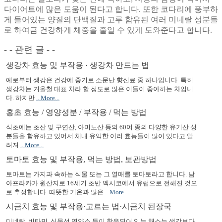
다이어트에 많은 도움이 된다고 합니다. 또한 코다리에 풍부하
게 들어있는 양질의 단백질과 고루 함유된 여러 미네랄 성분들
로 하여금 건강하게 체중을 줄일 수 있게 도와준다고 합니다.
- - 관련 글 - -
생강차 효능 및 부작용 · 생강차 만드는 법
예로부터 생강은 건강에 좋기로 소문난 향신료 중 하나입니다. 특히
생강차는 겨울철 대표 차라 할 정도로 많은 이들이 좋아하는 차입니
다. 하지만
...More...
홍초 효능 / 영양성분 / 부작용 / 먹는 방법
식초에는 초산 및 구연산, 아미노산 등의 60여 종의 다양한 유기산 성
분들을 함유하고 있어서 체내 유익한 여러 효능들이 많이 있다고 알
려져
...More...
토마토 효능 및 부작용, 먹는 방법, 보관방법
토마토는 가지과 속하는 식물 또는 그 열매를 토마토라고 합니다. 남
아프라카가 원산지로 16세기 초반 멕시코에서 유럽으로 전해진 것으
로 추정합니다. 따뜻한 기온과 많은
...More...
시금치 효능 및 부작용·고르는 법·시금치 된장국
미네랄, 비타민, 식물성 영양소 등이 함유되어 있는 채소는 생각보다