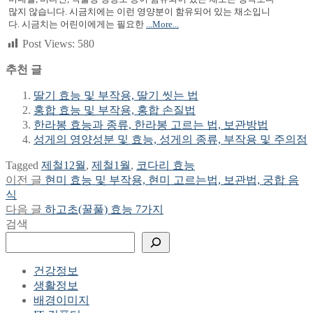
많지 않습니다. 시금치에는 이런 영양분이 함유되어 있는 채소입니
다. 시금치는 어린이에게는 필요한
...More...
Post Views:
580
추천 글
딸기 효능 및 부작용, 딸기 씻는 법
홍합 효능 및 부작용, 홍합 손질법
한라봉 효능과 종류, 한라봉 고르는 법, 보관방법
성게의 영양성분 및 효능, 성게의 종류, 부작용 및 주의점
Tagged
제철12월
,
제철1월
,
코다리 효능
Previous
이전 글
현미 효능 및 부작용, 현미 고르는법, 보관법, 궁합 음
글
post:
식
탐
Next
다음 글
하고초(꿀풀) 효능 7가지
post:
검색
색
건강정보
생활정보
배경이미지