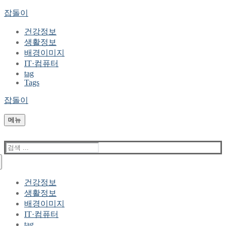
콘
메
닫
잡돌이
텐
뉴
기
건강정보
츠
생활정보
로
배경이미지
바
IT·컴퓨터
로
tag
가
Tags
기
잡돌이
메뉴
검
색
:
건강정보
생활정보
배경이미지
IT·컴퓨터
tag