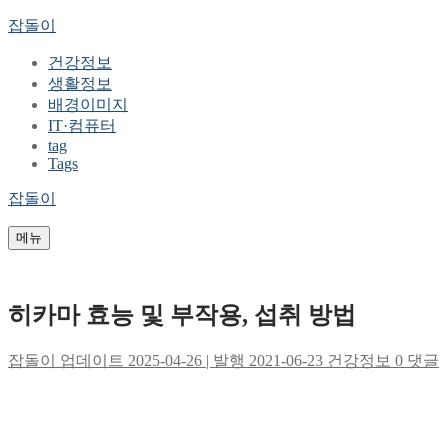
콘
메
닫
잡돌이
텐
뉴
기
건강정보
츠
생활정보
로
배경이미지
바
IT·컴퓨터
로
tag
가
Tags
기
잡돌이
메뉴
히카마 효능 및 부작용, 섭취 방법
잡돌이
업데이트 2025-04-26 | 발행 2021-06-23
건강정보
0 댓글