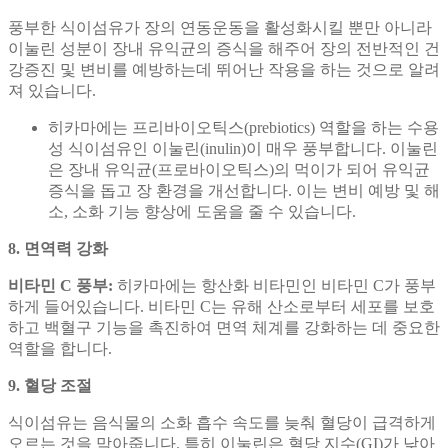
풍부한 식이섬유가 장의 연동운동을 활성화시킬 뿐만 아니라
이눌린 성분이 장내 유익균의 증식을 해주어 장의 전반적인 건
강증진 및 변비를 예방하는데 뛰어난 작용을 하는 것으로 알려
져 있습니다.
히카마에는 프리바이오틱스(prebiotics) 역할을 하는 수용
성 식이섬유인 이눌린(inulin)이 매우 풍부합니다. 이눌린
은 장내 유익균(프로바이오틱스)의 먹이가 되어 유익균
증식을 돕고 장 환경을 개선합니다. 이는 변비 예방 및 해
소, 소화 기능 향상에 도움을 줄 수 있습니다.
8. 면역력 강화
비타민 C 풍부:
히카마에는 항산화 비타민인 비타민 C가 풍부
하게 들어있습니다. 비타민 C는 유해 산소로부터 세포를 보호
하고 백혈구 기능을 촉진하여 면역 체계를 강화하는 데 중요한
역할을 합니다.
9. 혈당 조절
식이섬유는 음식물의 소화 흡수 속도를 늦춰 혈당이 급격하게
오르는 것을 막아줍니다. 특히 이눌린은 혈당 지수(GI)가 낮아