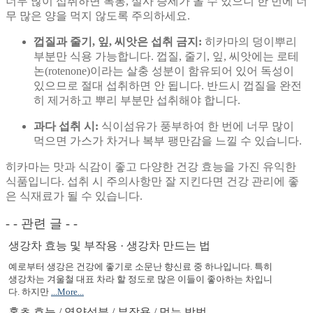
너무 많이 섭취하면 복통, 설사 증세가 올 수 있으니 한 번에 너
무 많은 양을 먹지 않도록 주의하세요.
껍질과 줄기, 잎, 씨앗은 섭취 금지:
히카마의 덩이뿌리
부분만 식용 가능합니다. 껍질, 줄기, 잎, 씨앗에는 로테
논(rotenone)이라는 살충 성분이 함유되어 있어 독성이
있으므로 절대 섭취하면 안 됩니다. 반드시 껍질을 완전
히 제거하고 뿌리 부분만 섭취해야 합니다.
과다 섭취 시:
식이섬유가 풍부하여 한 번에 너무 많이
먹으면 가스가 차거나 복부 팽만감을 느낄 수 있습니다.
히카마는 맛과 식감이 좋고 다양한 건강 효능을 가진 유익한
식품입니다. 섭취 시 주의사항만 잘 지킨다면 건강 관리에 좋
은 식재료가 될 수 있습니다.
- - 관련 글 - -
생강차 효능 및 부작용 · 생강차 만드는 법
예로부터 생강은 건강에 좋기로 소문난 향신료 중 하나입니다. 특히
생강차는 겨울철 대표 차라 할 정도로 많은 이들이 좋아하는 차입니
다. 하지만
...More...
홍초 효능 / 영양성분 / 부작용 / 먹는 방법