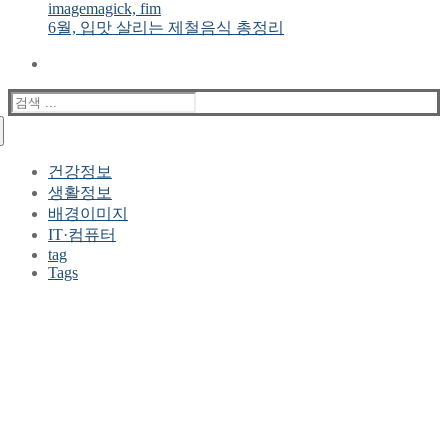
imagemagick, fim
6월, 입맛 살리는 제철음식 총정리
검
색
:
건강정보
생활정보
배경이미지
IT·컴퓨터
tag
Tags