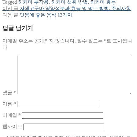
Tagged
히카마 부작용
,
히카마 섭취 방법
,
히카마 효능
Previous
이전 글
자색고구마 영양성분과 효능 및 먹는 방법. 주의사항
글
post:
Next
다음 글
잇몸에 좋은 음식 12가지
탐
post:
답글 남기기
색
이메일 주소는 공개되지 않습니다.
필수 필드는
*
로 표시됩니
다
댓글
*
이름
*
이메일
*
웹사이트