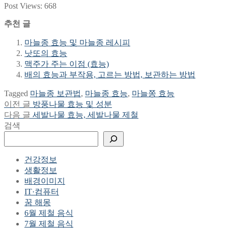
Post Views:
668
추천 글
마늘종 효능 및 마늘종 레시피
낫또의 효능
맥주가 주는 이점 (효능)
배의 효능과 부작용, 고르는 방법, 보관하는 방법
Tagged
마늘종 보관법
,
마늘종 효능
,
마늘쫑 효능
Previous
이전 글
방풍나물 효능 및 성분
글
post:
Next
다음 글
세발나물 효능, 세발나물 제철
탐
post:
검색
색
건강정보
생활정보
배경이미지
IT·컴퓨터
꿈 해몽
6월 제철 음식
7월 제철 음식