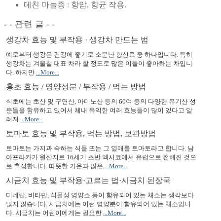
데친 마늘종 : 항암, 항균 작용.
- - 관련 글 - -
생강차 효능 및 부작용 · 생강차 만드는 법
예로부터 생강은 건강에 좋기로 소문난 향신료 중 하나입니다. 특히
생강차는 겨울철 대표 차라 할 정도로 많은 이들이 좋아하는 차입니
다. 하지만
...More...
홍초 효능 / 영양성분 / 부작용 / 먹는 방법
식초에는 초산 및 구연산, 아미노산 등의 60여 종의 다양한 유기산 성
분들을 함유하고 있어서 체내 유익한 여러 효능들이 많이 있다고 알
려져
...More...
토마토 효능 및 부작용, 먹는 방법, 보관방법
토마토는 가지과 속하는 식물 또는 그 열매를 토마토라고 합니다. 남
아프라카가 원산지로 16세기 초반 멕시코에서 유럽으로 전해진 것으
로 추정합니다. 따뜻한 기온과 많은
...More...
시금치 효능 및 부작용·고르는 법·시금치 된장국
미네랄, 비타민, 식물성 영양소 등이 함유되어 있는 채소는 생각보다
많지 않습니다. 시금치에는 이런 영양분이 함유되어 있는 채소입니
다. 시금치는 어린이에게는 필요한
...More...