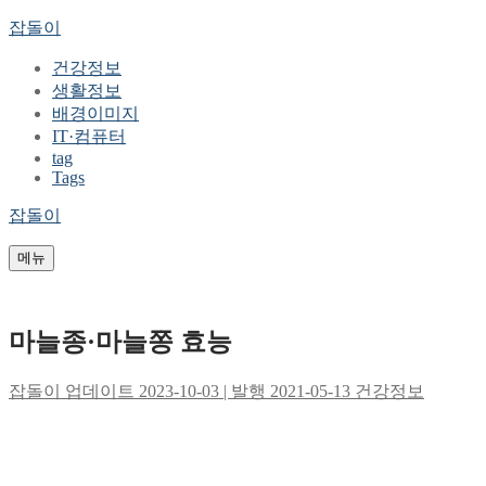
콘
메
닫
잡돌이
텐
뉴
기
건강정보
츠
생활정보
로
배경이미지
바
IT·컴퓨터
로
tag
가
Tags
기
잡돌이
메뉴
마늘종·마늘쫑 효능
잡돌이
업데이트 2023-10-03 | 발행 2021-05-13
건강정보