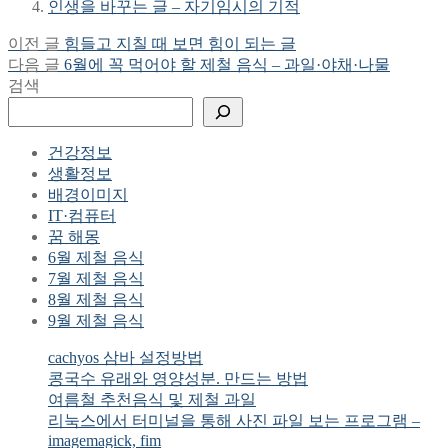
인생을 바꾸는 글 – 자기임시의 기적
Previous
이전 글
힘들고 지칠 때 보면 힘이 되는 글
글
post:
Next
다음 글
6월에 꼭 먹어야 할 제철 음식 – 과일·야채·나물
탐
post:
검색
색
건강정보
생활정보
배경이미지
IT·컴퓨터
꿈 해몽
6월 제철 음식
7월 제철 음식
8월 제철 음식
9월 제철 음식
cachyos 삼바 설정방법
콩국수 유래와 영양성분. 만드는 방법
여름철 추천음식 및 제철 과일
리눅스에서 터미널을 통해 사진 파일 보는 프로그램 –
imagemagick, fim