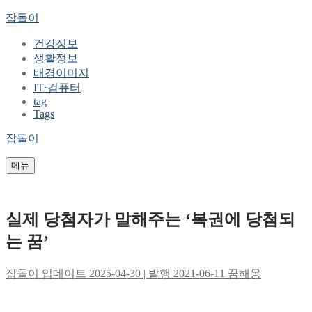
콘
메
닫
잡돌이
텐
뉴
기
건강정보
츠
생활정보
로
배경이미지
바
IT·컴퓨터
로
tag
가
Tags
기
잡돌이
메뉴
실제 당첨자가 말해주는 ‘복권에 당첨되
는 꿈’
잡돌이
업데이트 2025-04-30 | 발행 2021-06-11
꿈해몽