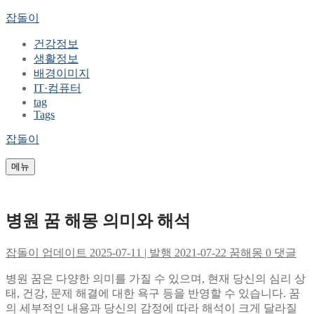
콘
메
닫
잡돌이
텐
뉴
기
건강정보
츠
생활정보
로
배경이미지
바
IT·컴퓨터
로
tag
가
Tags
기
잡돌이
메뉴
병원 꿈 해몽 의미와 해석
잡돌이
업데이트 2025-07-11 | 발행 2021-07-22
꿈해몽
0 댓글
병원 꿈은 다양한 의미를 가질 수 있으며, 현재 당신의 심리 상
태, 건강, 문제 해결에 대한 욕구 등을 반영할 수 있습니다. 꿈
의 세부적인 내용과 당신의 감정에 따라 해석이 크게 달라질