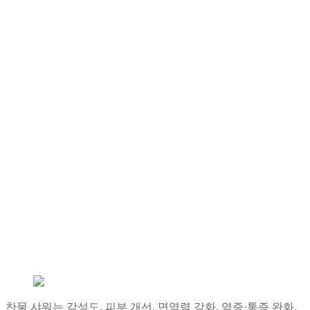
찬물 샤워는 각성도, 피부 개선, 면역력 강화, 염증·통증 완화,