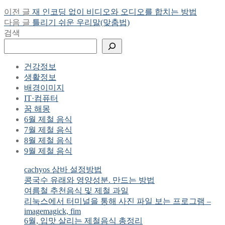
Previous
이전 글
재 인코딩 없이 비디오와 오디오를 합치는 방법
글
post:
Next
다음 글
틀리기 쉬운 우리말(맞춤법)
탐
post:
검색
색
건강정보
생활정보
배경이미지
IT·컴퓨터
꿈 해몽
6월 제철 음식
7월 제철 음식
8월 제철 음식
9월 제철 음식
cachyos 삼바 설정방법
콩국수 유래와 영양성분. 만드는 방법
여름철 추천음식 및 제철 과일
리눅스에서 터미널을 통해 사진 파일 보는 프로그램 –
imagemagick, fim
6월, 입맛 살리는 제철음식 총정리