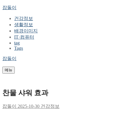
콘
메
닫
잡돌이
텐
뉴
기
건강정보
츠
생활정보
로
배경이미지
바
IT·컴퓨터
로
tag
가
Tags
기
잡돌이
메뉴
찬물 샤워 효과
잡돌이
2025-10-30
건강정보