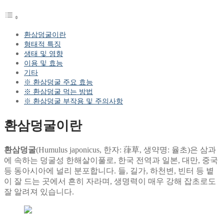
환삼덩굴이란
형태적 특징
생태 및 영향
이용 및 효능
기타
※ 환삼덩굴 주요 효능
※ 환삼덩굴 먹는 방법
※ 환삼덩굴 부작용 및 주의사항
환삼덩굴이란
환삼덩굴
(Humulus japonicus, 한자: 葎草, 생약명: 율초)은 삼과
에 속하는 덩굴성 한해살이풀로, 한국 전역과 일본, 대만, 중국
등 동아시아에 널리 분포합니다. 들, 길가, 하천변, 빈터 등 볕
이 잘 드는 곳에서 흔히 자라며, 생명력이 매우 강해 잡초로도
잘 알려져 있습니다.