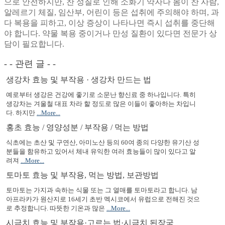
으로 안전하지만, 찬 성질로 인해 소화기 약자나 몸이 찬 사람,
알레르기 체질, 임산부, 어린이 등은 섭취에 주의해야 하며, 과
다 복용을 피하고, 이상 증상이 나타나면 즉시 섭취를 중단해
야 합니다. 약물 복용 중이거나 만성 질환이 있다면 전문가 상
담이 필요합니다.
- - 관련 글 - -
생강차 효능 및 부작용 · 생강차 만드는 법
예로부터 생강은 건강에 좋기로 소문난 향신료 중 하나입니다. 특히
생강차는 겨울철 대표 차라 할 정도로 많은 이들이 좋아하는 차입니
다. 하지만
...More...
홍초 효능 / 영양성분 / 부작용 / 먹는 방법
식초에는 초산 및 구연산, 아미노산 등의 60여 종의 다양한 유기산 성
분들을 함유하고 있어서 체내 유익한 여러 효능들이 많이 있다고 알
려져
...More...
토마토 효능 및 부작용, 먹는 방법, 보관방법
토마토는 가지과 속하는 식물 또는 그 열매를 토마토라고 합니다. 남
아프라카가 원산지로 16세기 초반 멕시코에서 유럽으로 전해진 것으
로 추정합니다. 따뜻한 기온과 많은
...More...
시금치 효능 및 부작용·고르는 법·시금치 된장국