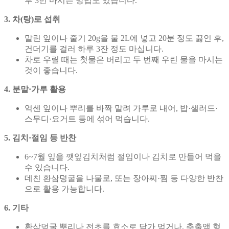
루 3번 마시는 방법도 있습니다.
3. 차(탕)로 섭취
말린 잎이나 줄기 20g을 물 2L에 넣고 20분 정도 끓인 후,
건더기를 걸러 하루 3잔 정도 마십니다.
차로 우릴 때는 첫물은 버리고 두 번째 우린 물을 마시는
것이 좋습니다.
4. 분말·가루 활용
억센 잎이나 뿌리를 바짝 말려 가루로 내어, 밥·샐러드·
스무디·요거트 등에 섞어 먹습니다.
5. 김치·절임 등 반찬
6~7월 잎을 깻잎김치처럼 절임이나 김치로 만들어 먹을
수 있습니다.
데친 환삼덩굴을 나물로, 또는 장아찌·찜 등 다양한 반찬
으로 활용 가능합니다.
6. 기타
환삼덩굴 뿌리나 전초를 효소로 담가 먹거나, 추출액 형