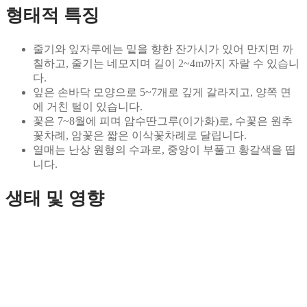
형태적 특징
줄기와 잎자루에는 밑을 향한 잔가시가 있어 만지면 까
칠하고, 줄기는 네모지며 길이 2~4m까지 자랄 수 있습니
다.
잎은 손바닥 모양으로 5~7개로 깊게 갈라지고, 양쪽 면
에 거친 털이 있습니다.
꽃은 7~8월에 피며 암수딴그루(이가화)로, 수꽃은 원추
꽃차례, 암꽃은 짧은 이삭꽃차례로 달립니다.
열매는 난상 원형의 수과로, 중앙이 부풀고 황갈색을 띱
니다.
생태 및 영향