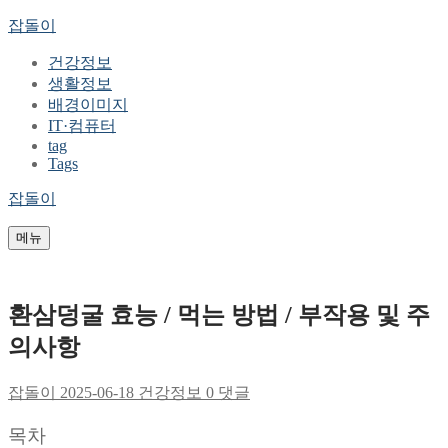
콘
메
닫
잡돌이
텐
뉴
기
건강정보
츠
생활정보
로
배경이미지
바
IT·컴퓨터
로
tag
가
Tags
기
잡돌이
메뉴
환삼덩굴 효능 / 먹는 방법 / 부작용 및 주
의사항
잡돌이
2025-06-18
건강정보
0 댓글
목차