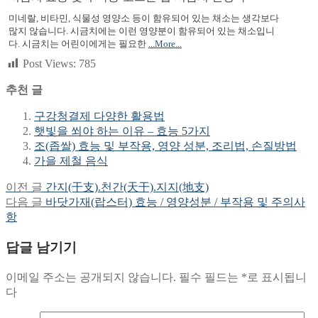
미네랄, 비타민, 식물성 영양소 등이 함유되어 있는 채소는 생각보다
많지 않습니다. 시금치에는 이런 영양분이 함유되어 있는 채소입니
다. 시금치는 어린이에게는 필요한
...More...
Post Views:
785
추천 글
구강청결제 다양한 활용법
햇빛을 쐬야 하는 이유 – 효능 5가지
조(좁쌀) 효능 및 부작용, 영양 성분, 조리법, 손질방법
가을 제철 음식
Previous
이전 글
간지(干支).천간(天干).지지(地支)
글
post:
Next
다음 글
바닷가재(랍스터) 효능 / 영양성분 / 부작용 및 주의사
탐
post:
항
색
답글 남기기
이메일 주소는 공개되지 않습니다.
필수 필드는
*
로 표시됩니
다