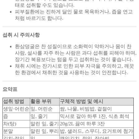
태로 섭취할 수도 있습니다.
피부질환에는 진하게 달인 물로 목욕하거나, 즙을 연고
처럼 바르기도 합니다.
섭취 시 주의사항
환삼덩굴은 찬 성질이므로 소화력이 약하거나 몸이 찬
사람, 설사를 자주 하는 사람은 과다 섭취를 피해야 하며,
장기간 복용보다는 텀을 두고 섭취하는 것이 좋습니다.
채취 시에는 잔가시로 인한 피부 자극을 주의하고, 깨끗
한 환경에서 채취한 것을 사용하는 것이 안전합니다.
요약표
섭취 방법
활용 부위
구체적 방법 및 예시
생잎·어린순
잎, 어린순
쌈, 나물, 비빔밥, 겉절이
즙
잎, 줄기
믹서로 갈아 하루 1잔, 식초 희석
차(탕)
말린 잎, 줄기
20g/2L 끓여 하루 3잔
분말
말린 잎, 뿌리
밥, 샐러드, 스무디, 요거트에 첨가
김치·절임
잎
깻잎김치, 절임, 장아찌