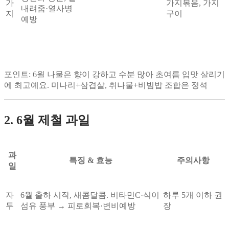
가
가지볶음, 가지
내려줌·열사병
지
구이
예방
포인트
: 6월 나물은 향이 강하고 수분 많아 초여름 입맛 살리기
에 최고예요. 미나리+삼겹살, 취나물+비빔밥 조합은 정석
2. 6월 제철 과일
과
특징 & 효능
주의사항
일
자
6월 출하 시작, 새콤달콤. 비타민C·식이
하루 5개 이하 권
두
섬유 풍부 → 피로회복·변비예방
장