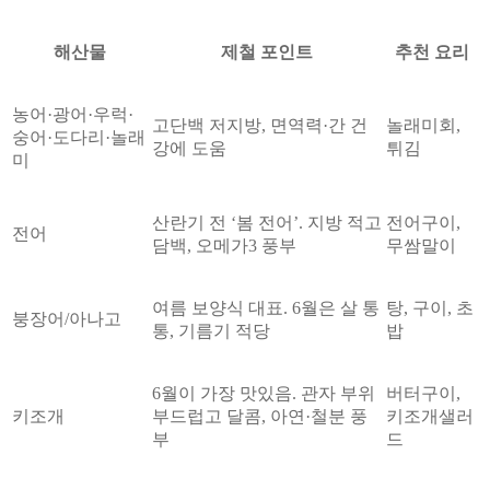
해산물
제철 포인트
추천 요리
농어·광어·우럭·
고단백 저지방, 면역력·간 건
놀래미회,
숭어·도다리·놀래
강에 도움
튀김
미
산란기 전 ‘봄 전어’. 지방 적고
전어구이,
전어
담백, 오메가3 풍부
무쌈말이
여름 보양식 대표. 6월은 살 통
탕, 구이, 초
붕장어/아나고
통, 기름기 적당
밥
6월이 가장 맛있음. 관자 부위
버터구이,
키조개
부드럽고 달콤, 아연·철분 풍
키조개샐러
부
드