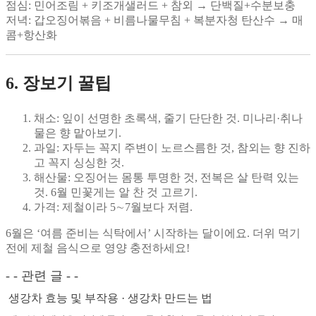
점심
: 민어조림 + 키조개샐러드 + 참외 → 단백질+수분보충
저녁
: 갑오징어볶음 + 비름나물무침 + 복분자청 탄산수 → 매
콤+항산화
6. 장보기 꿀팁
채소
: 잎이 선명한 초록색, 줄기 단단한 것. 미나리·취나
물은 향 맡아보기.
과일
: 자두는 꼭지 주변이 노르스름한 것, 참외는 향 진하
고 꼭지 싱싱한 것.
해산물
: 오징어는 몸통 투명한 것, 전복은 살 탄력 있는
것. 6월 민꽃게는 알 찬 것 고르기.
가격
: 제철이라 5∼7월보다 저렴.
6월은 ‘여름 준비는 식탁에서’ 시작하는 달이에요. 더위 먹기
전에 제철 음식으로 영양 충전하세요!
- - 관련 글 - -
생강차 효능 및 부작용 · 생강차 만드는 법