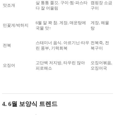
살 통통 쫄깃. 구이·찜·파스타
캠핑장 소금
맛조개
다 잘 어울림
구이
6월 알 꽉 참. 게장, 매운탕에
게장, 해물
민꽃게/박하지
국물 맛↑
탕
스태미너 음식. 아르기닌·타우
전복죽, 전
전복
린 풍부, 기력회복
복구이
고단백 저지방, 타우린 많아
오징어볶음,
오징어
피로해소
오징어국
4. 6월 보양식 트렌드