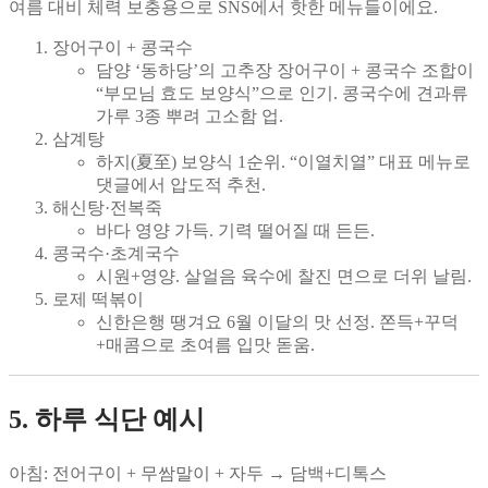
여름 대비 체력 보충용으로 SNS에서 핫한 메뉴들이에요.
장어구이 + 콩국수
담양 ‘동하당’의 고추장 장어구이 + 콩국수 조합이
“부모님 효도 보양식”으로 인기. 콩국수에 견과류
가루 3종 뿌려 고소함 업.
삼계탕
하지(夏至) 보양식 1순위. “이열치열” 대표 메뉴로
댓글에서 압도적 추천.
해신탕·전복죽
바다 영양 가득. 기력 떨어질 때 든든.
콩국수·초계국수
시원+영양. 살얼음 육수에 찰진 면으로 더위 날림.
로제 떡볶이
신한은행 땡겨요 6월 이달의 맛 선정. 쫀득+꾸덕
+매콤으로 초여름 입맛 돋움.
5. 하루 식단 예시
아침
: 전어구이 + 무쌈말이 + 자두 → 담백+디톡스