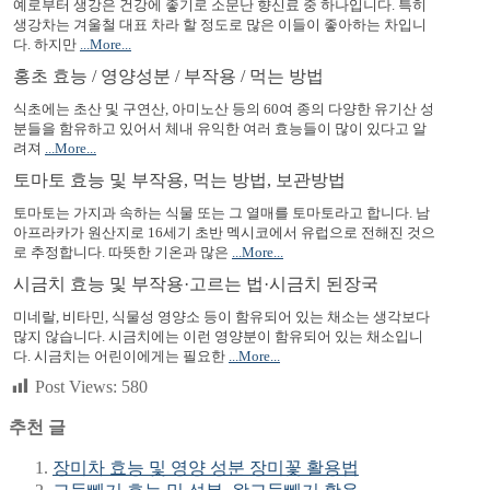
예로부터 생강은 건강에 좋기로 소문난 향신료 중 하나입니다. 특히
생강차는 겨울철 대표 차라 할 정도로 많은 이들이 좋아하는 차입니
다. 하지만
...More...
홍초 효능 / 영양성분 / 부작용 / 먹는 방법
식초에는 초산 및 구연산, 아미노산 등의 60여 종의 다양한 유기산 성
분들을 함유하고 있어서 체내 유익한 여러 효능들이 많이 있다고 알
려져
...More...
토마토 효능 및 부작용, 먹는 방법, 보관방법
토마토는 가지과 속하는 식물 또는 그 열매를 토마토라고 합니다. 남
아프라카가 원산지로 16세기 초반 멕시코에서 유럽으로 전해진 것으
로 추정합니다. 따뜻한 기온과 많은
...More...
시금치 효능 및 부작용·고르는 법·시금치 된장국
미네랄, 비타민, 식물성 영양소 등이 함유되어 있는 채소는 생각보다
많지 않습니다. 시금치에는 이런 영양분이 함유되어 있는 채소입니
다. 시금치는 어린이에게는 필요한
...More...
Post Views:
580
추천 글
장미차 효능 및 영양 성분 장미꽃 활용법