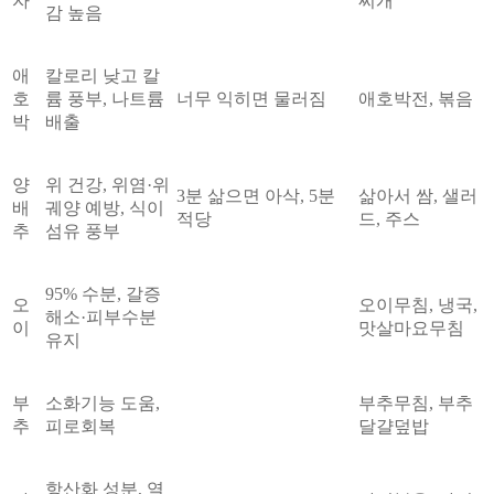
자
찌개
감 높음
애
칼로리 낮고 칼
호
륨 풍부, 나트륨
너무 익히면 물러짐
애호박전, 볶음
박
배출
양
위 건강, 위염·위
3분 삶으면 아삭, 5분
삶아서 쌈, 샐러
배
궤양 예방, 식이
적당
드, 주스
추
섬유 풍부
95% 수분, 갈증
오
오이무침, 냉국,
해소·피부수분
이
맛살마요무침
유지
부
소화기능 도움,
부추무침, 부추
추
피로회복
달걀덮밥
항산화 성분, 열