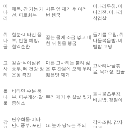
미
미나리무침, 미
해독, 간 기능 개
시든 잎 제거 후 여러
나
나리전, 미나리
선, 피로회복
번 헹굼
리
삼겹살
취
철분·비타민 풍
들기름 무침, 취
끓는 물에 소금 넣고 데
나
부, 빈혈 예방,
나물볶음밥, 비
친 뒤 찬물 헹굼
물
혈액순환
빔밥 고명
고
칼슘·식이섬유
마른 고사리는 불려 삶
고사리나물볶
사
풍부, 뼈 건강·장
은 후 찬물에 오래 우려
음, 육개장, 전골
리
운동 촉진
떫은맛 제거
돌
비타민·수분 풍
돌나물초무침,
나
부, 피부개선·갈
뿌리 제거 후 살살 씻기
비빔밥, 겉절이
물
증해소
탄수화물·비타
감
감자조림, 감자
민C 풍부, 포만
GI 높아 당뇨는 주의