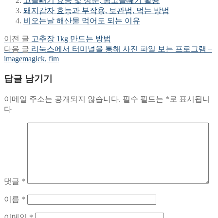
고들빼기 효능 및 성분, 왕고들빼기 활용
돼지감자 효능과 부작용, 보관법, 먹는 방법
비오는날 해산물 먹어도 되는 이유
Previous
이전 글
고추장 1kg 만드는 방법
글
post:
Next
다음 글
리눅스에서 터미널을 통해 사진 파일 보는 프로그램 –
탐
post:
imagemagick, fim
색
답글 남기기
이메일 주소는 공개되지 않습니다.
필수 필드는
*
로 표시됩니
다
댓글
*
이름
*
이메일
*