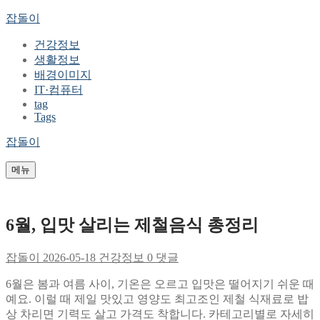
콘
메
닫
잡돌이
텐
뉴
기
건강정보
츠
생활정보
로
배경이미지
바
IT·컴퓨터
로
tag
가
Tags
기
잡돌이
메뉴
6월, 입맛 살리는 제철음식 총정리
잡돌이
2026-05-18
건강정보
0 댓글
6월은 봄과 여름 사이, 기온은 오르고 입맛은 떨어지기 쉬운 때
예요. 이럴 때 제일 맛있고 영양도 최고조인 제철 식재료로 밥
상 차리면 기력도 살고 가격도 착합니다. 카테고리별로 자세히