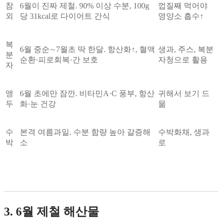
참
6월이 진짜 제철. 90% 이상 수분, 100g
껍질째 먹어야
외
당 31kcal로 다이어트 간식
영양소 흡수↑
복
6월 중순∼7월초 딱 한달. 항산화↑, 혈액
생과, 주스, 복분
분
순환·피로회복·간 보호
자청으로 활용
자
앵
6월 초에만 잠깐. 비타민A·C 풍부, 항산
귀해서 보기 드
두
화·눈 건강
묾
수
본격 여름과일. 수분 함량 높아 갈증해
수박화채, 생과
박
소
로
3. 6월 제철 해산물