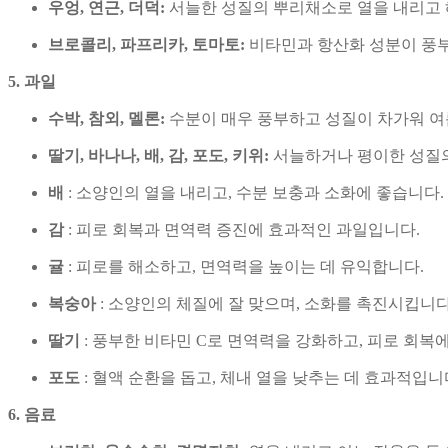
우엉, 연근, 더덕:
서늘한 성질의 뿌리채소로 열을 내리고 
브로콜리, 파프리카, 토마토:
비타민과 항산화 성분이 풍부
5. 과일
수박, 참외, 멜론:
수분이 매우 풍부하고 성질이 차가워 여
딸기, 바나나, 배, 감, 포도, 키위:
서늘하거나 평이한 성질의
배
: 소양인의 열을 내리고, 수분 보충과 소화에 좋습니다.
감
: 피로 회복과 면역력 증진에 효과적인 과일입니다.
귤
: 피로를 해소하고, 면역력을 높이는 데 유익합니다.
복숭아
: 소양인의 체질에 잘 맞으며, 소화를 촉진시킵니다
딸기
: 풍부한 비타민 C로 면역력을 강화하고, 피로 회복
포도
: 혈액 순환을 돕고, 체내 열을 낮추는 데 효과적입니
6. 음료