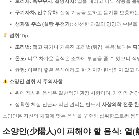
보리차, 옥수수차, 결명자차:
열을 내리고 이뇨 작용을 돕
구기자차, 산수유차:
신장 기능을 보하고 음기를 보충하는 
생과일 주스 (설탕 무첨가):
신선한 과일의 영양과 수분을 
섭취 Tip
조리법:
맵고 짜거나 기름진 조리법(튀김, 볶음)보다는
찌
온도:
너무 차가운 음식은 소화에 부담을 줄 수 있으니 적
균형:
아무리 좋은 음식이라도 한 가지만 편식하지 말고 
소양인 섭취 시 주의사항
위에 제시된 음식은 일반적인 권장 사항이며, 개인의 건강
정확한 체질 진단과 식단 관리는 반드시
사상의학 전문 
소양인은 자신의 체질에 맞는 음식을 꾸준히 섭취함으로써 몸의
소양인(少陽人)이 피해야 할 음식: 열