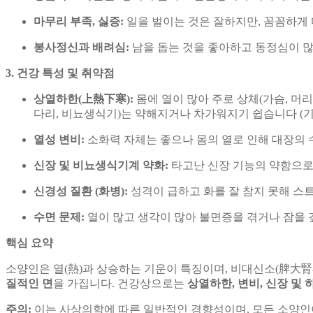
마무리 부족, 싫증:
일을 벌이는 것은 잘하지만, 꼼꼼하게 
봉사정신과 배려심:
남을 돕는 것을 좋아하고 동정심이 
3. 건강 특성 및 취약점
상열하한(上熱下寒):
몸에 열이 많아 주로 상체(가슴, 머리)
다리, 비뇨생식기)는 약해지거나 차가워지기 쉽습니다 (기
열성 변비:
소화력 자체는 좋으나 몸의 열로 인해 대장의 
신장 및 비뇨생식기계 약화:
타고난 신장 기능의 약함으로 인
신경성 질환 (화병):
성격이 급하고 화를 잘 참지 못해 스트
수면 문제:
열이 많고 생각이 많아 불면증을 겪거나 잠을 
핵심 요약
소양인은 열(熱)과 상승하는 기운이 특징이며, 비대신소(脾大
질적인 면
을 가집니다. 건강상으로는
상열하한, 변비, 신장 및 
주의:
이는 사상의학에 따른 일반적인 경향성이며, 모든 소양인이