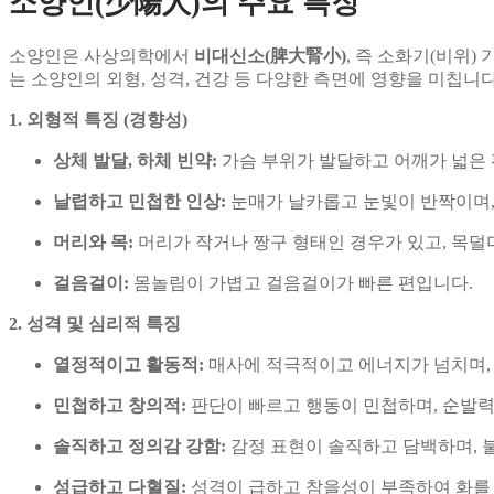
소양인(少陽人)의 주요 특징
소양인은 사상의학에서
비대신소(脾大腎小)
, 즉 소화기(비위
는 소양인의 외형, 성격, 건강 등 다양한 측면에 영향을 미칩니다
1. 외형적 특징 (경향성)
상체 발달, 하체 빈약:
가슴 부위가 발달하고 어깨가 넓은 
날렵하고 민첩한 인상:
눈매가 날카롭고 눈빛이 반짝이며,
머리와 목:
머리가 작거나 짱구 형태인 경우가 있고, 목덜
걸음걸이:
몸놀림이 가볍고 걸음걸이가 빠른 편입니다.
2. 성격 및 심리적 특징
열정적이고 활동적:
매사에 적극적이고 에너지가 넘치며, 
민첩하고 창의적:
판단이 빠르고 행동이 민첩하며, 순발
솔직하고 정의감 강함:
감정 표현이 솔직하고 담백하며, 
성급하고 다혈질:
성격이 급하고 참을성이 부족하여 화를 잘