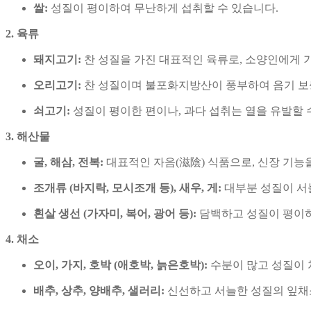
쌀:
성질이 평이하여 무난하게 섭취할 수 있습니다.
2. 육류
돼지고기:
찬 성질을 가진 대표적인 육류로, 소양인에게 가
오리고기:
찬 성질이며 불포화지방산이 풍부하여 음기 보
쇠고기:
성질이 평이한 편이나, 과다 섭취는 열을 유발할 
3. 해산물
굴, 해삼, 전복:
대표적인 자음(滋陰) 식품으로, 신장 기능
조개류 (바지락, 모시조개 등), 새우, 게:
대부분 성질이 서
흰살 생선 (가자미, 복어, 광어 등):
담백하고 성질이 평이
4. 채소
오이, 가지, 호박 (애호박, 늙은호박):
수분이 많고 성질이 
배추, 상추, 양배추, 샐러리:
신선하고 서늘한 성질의 잎채