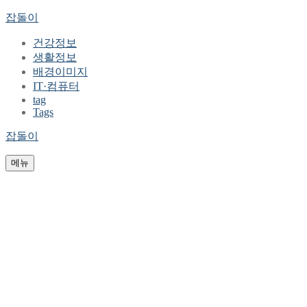
콘
메
닫
잡돌이
텐
뉴
기
건강정보
츠
생활정보
로
배경이미지
바
IT·컴퓨터
로
tag
가
Tags
기
잡돌이
메뉴