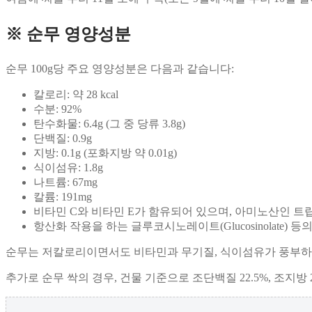
※ 순무 영양성분
순무 100g당 주요 영양성분은 다음과 같습니다:
칼로리: 약 28 kcal
수분: 92%
탄수화물: 6.4g (그 중 당류 3.8g)
단백질: 0.9g
지방: 0.1g (포화지방 약 0.01g)
식이섬유: 1.8g
나트륨: 67mg
칼륨: 191mg
비타민 C와 비타민 E가 함유되어 있으며, 아미노산인 트
항산화 작용을 하는 글루코시노레이트(Glucosinolate)
순무는 저칼로리이면서도 비타민과 무기질, 식이섬유가 풍부하여 
추가로 순무 싹의 경우, 건물 기준으로 조단백질 22.5%, 조지방