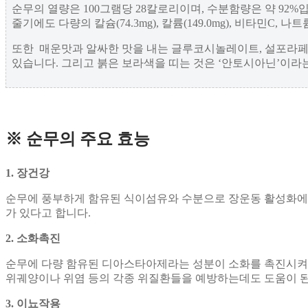
순무의 열량은 100그램당 28칼로리이며, 수분함량은 약 92%
줄기에도 다량의 칼슘(74.3mg), 칼륨(149.0mg), 비타민C
또한 매운맛과 알싸한 맛을 내는 글루코시놀레이트, 설포라페
있습니다. 그리고 붉은 보라색을 띠는 것은 ‘안토시아닌’이라
※ 순무의 주요 효능
1. 장건강
순무에 풍부하게 함유된 식이섬유와 수분으로 장운동 활성화에 
가 있다고 합니다.
2. 소화촉진
순무에 다량 함유된 디아스타아제라는 성분이 소화를 촉진시켜 
위궤양이나 위염 등의 각종 위질환들을 예방하는데도 도움이 된
3. 이뇨작용