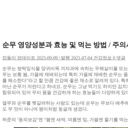
순무 영양성분과 효능 및 먹는 방법 / 주
잡돌이
업데이트 2025-09-09 | 발행 2021-07-04
건강정보
0 댓글
순무는 쌍떡잎식물 양귀비목 겨자과에 속하는 두해살이풀 또는
무는 보통 봄, 가을에 재배되는데 특히 가을에 재배한 순무는 품
를 해소한다”라고 할 만큼 건강에 좋은 채소로 알려져 있다. 
어난 순무가 자란다고 하네요. 순무는 그냥 먹기도 하지만 김치
함유되어 있어 우리 몸을 건강하게 하는 효능들이 다양하게 있
열무와 순무를 헷갈려하는 사람도 있는데 순무는 무보다 배추에 
도 무 맛이 아니며 팽이처럼 둥글게 생겼다.
허준의 ‘동의보감’엔 “봄엔 새싹, 여름엔 잎, 가을엔 줄기를 