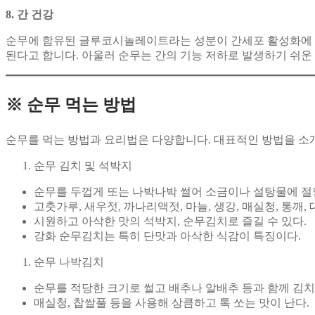
8. 간 건강
순무에 함유된 글루코시놀레이트라는 성분이 간세포 활성화에 도
된다고 합니다. 아울러 순무는 간의 기능 저하로 발생하기 쉬운
※ 순무 먹는 방법
순무를 먹는 방법과 요리법은 다양합니다. 대표적인 방법을 소
순무 김치 및 석박지
순무를 두껍게 또는 나박나박 썰어 소금이나 설탕물에 절
고춧가루, 새우젓, 까나리액젓, 마늘, 생강, 매실청, 통깨
시원하고 아삭한 맛의 석박지, 순무김치로 즐길 수 있다.
강화 순무김치는 특히 단맛과 아삭한 식감이 특징이다.
순무 나박김치
순무를 적당한 크기로 썰고 배추나 알배추 등과 함께 김치
매실청, 찹쌀풀 등을 사용해 상큼하고 톡 쏘는 맛이 난다.