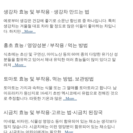
생강차 효능 및 부작용 · 생강차 만드는 법
예로부터 생강은 건강에 좋기로 소문난 향신료 중 하나입니다. 특히
생강차는 겨울철 대표 차라 할 정도로 많은 이들이 좋아하는 차입니
다. 하지만
...More...
홍초 효능 / 영양성분 / 부작용 / 먹는 방법
식초에는 초산 및 구연산, 아미노산 등의 60여 종의 다양한 유기산 성
분들을 함유하고 있어서 체내 유익한 여러 효능들이 많이 있다고 알
려져
...More...
토마토 효능 및 부작용, 먹는 방법, 보관방법
토마토는 가지과 속하는 식물 또는 그 열매를 토마토라고 합니다. 남
아프라카가 원산지로 16세기 초반 멕시코에서 유럽으로 전해진 것으
로 추정합니다. 따뜻한 기온과 많은
...More...
시금치 효능 및 부작용·고르는 법·시금치 된장국
미네랄, 비타민, 식물성 영양소 등이 함유되어 있는 채소는 생각보다
많지 않습니다. 시금치에는 이런 영양분이 함유되어 있는 채소입니
다. 시금치는 어린이에게는 필요한
...More...