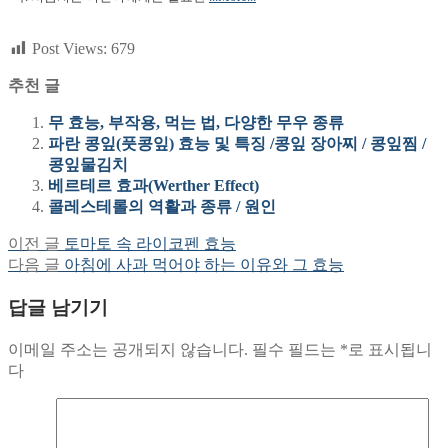
Post Views:
679
추천 글
무 효능, 부작용, 먹는 법, 다양한 무우 종류
파란 콩잎(풋콩잎) 효능 및 특징 /콩잎 장아찌 / 콩잎찜 /
콩잎물김치
베르테르 효과(Werther Effect)
콜레스테롤의 역활과 종류 / 원인
Previous
이전 글
토마토 속 라이코펜 효능
글
post:
Next
다음 글
아침에 사과 먹어야 하는 이유와 그 효능
탐
post:
답글 남기기
색
이메일 주소는 공개되지 않습니다.
필수 필드는
*
로 표시됩니
다