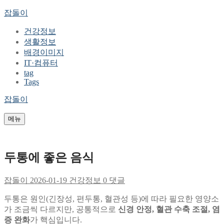
콘
메
닫
잡돌이
텐
뉴
기
건강정보
츠
생활정보
로
배경이미지
바
IT·컴퓨터
로
tag
가
Tags
기
잡돌이
메뉴
두통에 좋은 음식
잡돌이
2026-01-19
건강정보
0 댓글
두통은 원인(긴장성, 편두통, 혈관성 등)에 따라 필요한 영양소
가 조금씩 다르지만, 공통적으로
신경 안정, 혈관 수축 조절, 염
증 완화
가 핵심입니다.