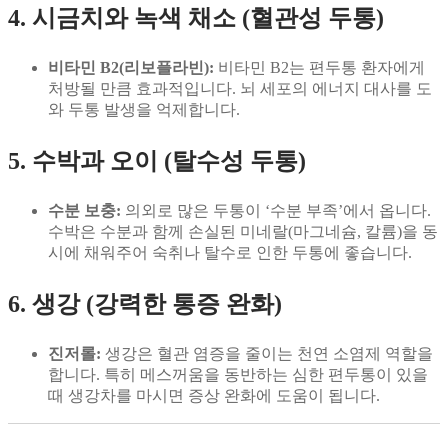
4. 시금치와 녹색 채소 (혈관성 두통)
비타민 B2(리보플라빈):
비타민 B2는 편두통 환자에게
처방될 만큼 효과적입니다. 뇌 세포의 에너지 대사를 도
와 두통 발생을 억제합니다.
5. 수박과 오이 (탈수성 두통)
수분 보충:
의외로 많은 두통이 ‘수분 부족’에서 옵니다.
수박은 수분과 함께 손실된 미네랄(마그네슘, 칼륨)을 동
시에 채워주어 숙취나 탈수로 인한 두통에 좋습니다.
6. 생강 (강력한 통증 완화)
진저롤:
생강은 혈관 염증을 줄이는 천연 소염제 역할을
합니다. 특히 메스꺼움을 동반하는 심한 편두통이 있을
때 생강차를 마시면 증상 완화에 도움이 됩니다.