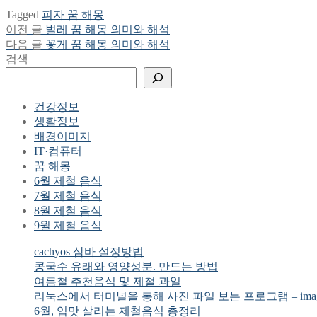
Tagged
피자 꿈 해몽
Previous
이전 글
벌레 꿈 해몽 의미와 해석
글
post:
Next
다음 글
꽃게 꿈 해몽 의미와 해석
탐
post:
검색
색
건강정보
생활정보
배경이미지
IT·컴퓨터
꿈 해몽
6월 제철 음식
7월 제철 음식
8월 제철 음식
9월 제철 음식
cachyos 삼바 설정방법
콩국수 유래와 영양성분. 만드는 방법
여름철 추천음식 및 제철 과일
리눅스에서 터미널을 통해 사진 파일 보는 프로그램 – imagema
6월, 입맛 살리는 제철음식 총정리