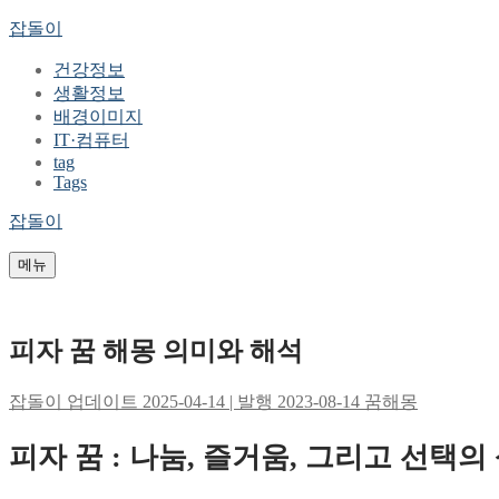
콘
메
닫
잡돌이
텐
뉴
기
건강정보
츠
생활정보
로
배경이미지
바
IT·컴퓨터
로
tag
가
Tags
기
잡돌이
메뉴
피자 꿈 해몽 의미와 해석
잡돌이
업데이트 2025-04-14 | 발행 2023-08-14
꿈해몽
피자 꿈 : 나눔, 즐거움, 그리고 선택의