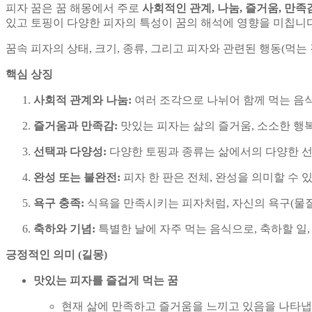
피자 꿈은 꿈 해몽에서 주로
사회적인 관계, 나눔, 즐거움, 만족
있고 토핑이 다양한 피자의 특성이 꿈의 해석에 영향을 미칩니다
꿈속 피자의 상태, 크기, 종류, 그리고 피자와 관련된 행동(먹는 
핵심 상징
사회적 관계와 나눔:
여러 조각으로 나뉘어 함께 먹는 음식인
즐거움과 만족감:
맛있는 피자는 삶의 즐거움, 소소한 행복
선택과 다양성:
다양한 토핑과 종류는 삶에서의 다양한 선
완성 또는 불완전:
피자 한 판은 전체, 완성을 의미할 수 
욕구 충족:
식욕을 만족시키는 피자처럼, 자신의 욕구(물질
축하와 기념:
특별한 날에 자주 먹는 음식으로, 축하할 일
긍정적인 의미 (길몽)
맛있는 피자를 즐겁게 먹는 꿈
현재 삶에 만족하고 즐거움을 느끼고 있음을 나타냅