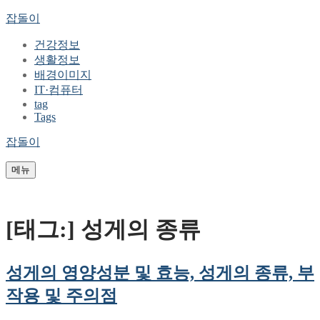
콘
메
닫
잡돌이
텐
뉴
기
건강정보
츠
생활정보
로
배경이미지
바
IT·컴퓨터
로
tag
가
Tags
기
잡돌이
메뉴
[태그:]
성게의 종류
성게의 영양성분 및 효능, 성게의 종류, 부
작용 및 주의점