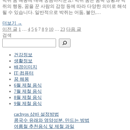
박쥐 꿈 해몽에 대해 궁금하시군요! 박쥐 꿈은 꿈속 상황과 박
쥐의 행동, 꿈을 꾼 사람의 감정 등에 따라 다양한 의미로 해석
될 수 있습니다. 일반적으로 박쥐는 어둠, 불안,…
더보기 →
이전 글
1
…
4
5
6
7
8
9
10
…
23
다음 글
글
검색
페
이
건강정보
지
생활정보
매
배경이미지
IT·컴퓨터
김
꿈 해몽
6월 제철 음식
7월 제철 음식
8월 제철 음식
9월 제철 음식
cachyos 삼바 설정방법
콩국수 유래와 영양성분. 만드는 방법
여름철 추천음식 및 제철 과일