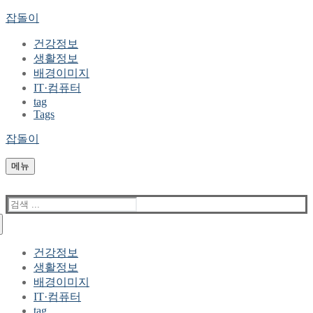
콘
메
닫
잡돌이
텐
뉴
기
건강정보
츠
생활정보
로
배경이미지
바
IT·컴퓨터
로
tag
가
Tags
기
잡돌이
메뉴
검
색
:
건강정보
생활정보
배경이미지
IT·컴퓨터
tag